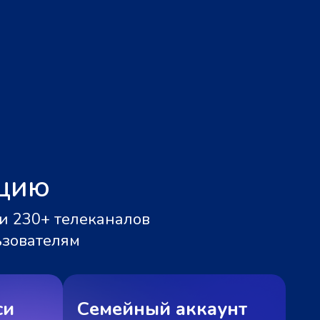
ацию
и 230+ телеканалов
ьзователям
си
Семейный аккаунт