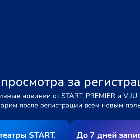
 просмотра за регистр
вные новинки от START, PREMIER и VIJU 
дарим после регистрации всем новым пол
театры START,
До 7 дней запи