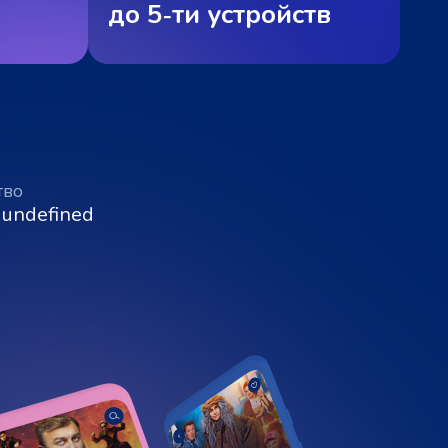
до 5‑ти устройств
тво
 undefined