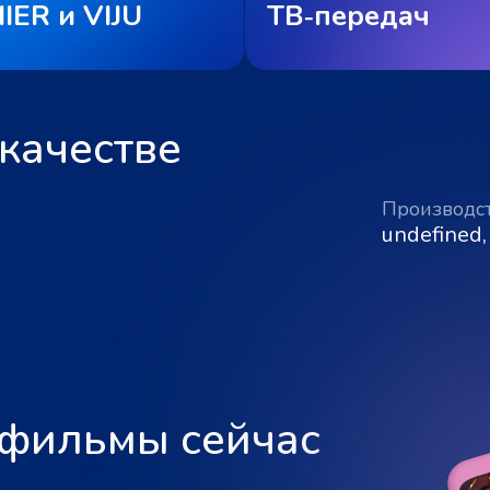
IER и VIJU
ТВ‑передач
качестве
Производс
undefined,
 фильмы сейчас