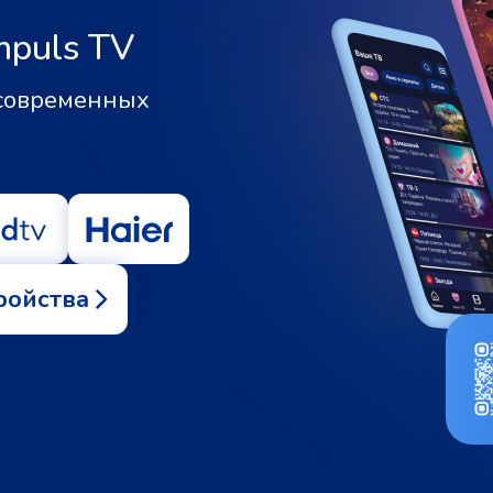
mpuls TV
 современных
ройства