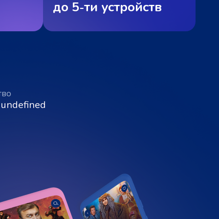
до 5‑ти устройств
тво
 undefined