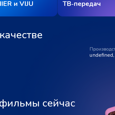
IER и VIJU
ТВ‑передач
качестве
Производс
undefined,
 фильмы сейчас