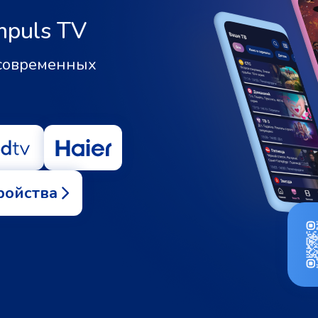
mpuls TV
 современных
ройства