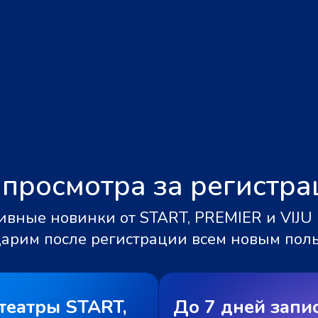
 просмотра за регистр
вные новинки от START, PREMIER и VIJU 
дарим после регистрации всем новым пол
театры START,
До 7 дней запи