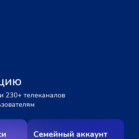
ацию
и 230+ телеканалов
ьзователям
си
Семейный аккаунт