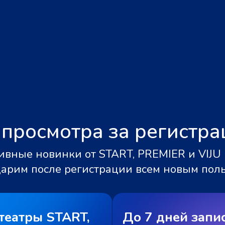
 просмотра за регистр
вные новинки от START, PREMIER и VIJU 
дарим после регистрации всем новым пол
театры START,
До 7 дней запи