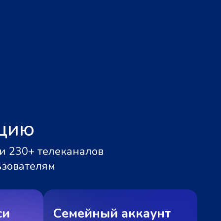
ацию
и 230+ телеканалов
ьзователям
си
Семейный аккаунт