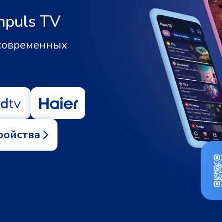
mpuls TV
 современных
ройства