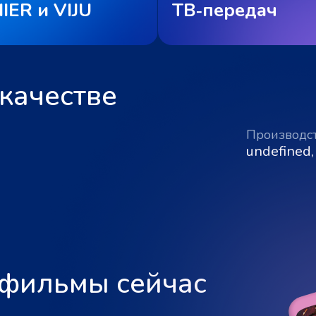
IER и VIJU
ТВ‑передач
качестве
Производс
undefined,
 фильмы сейчас