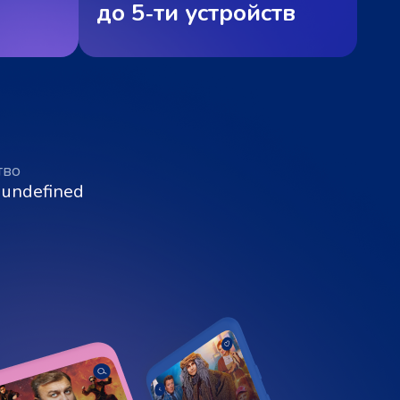
до 5‑ти устройств
тво
 undefined