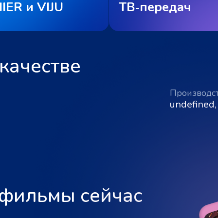
IER и VIJU
ТВ‑передач
качестве
Производс
undefined,
 фильмы сейчас