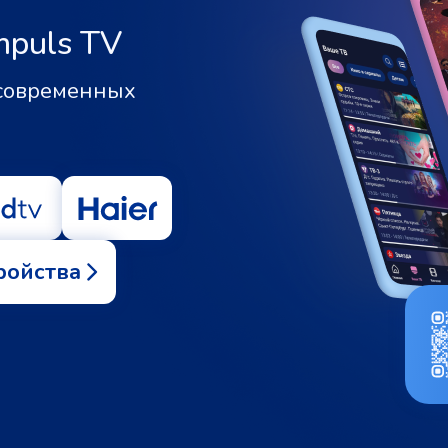
mpuls TV
 современных
ройства