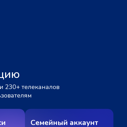
ацию
и 230+ телеканалов
ьзователям
си
Семейный аккаунт