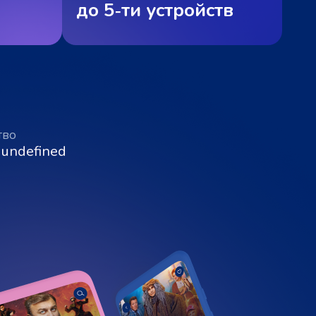
до 5‑ти устройств
тво
 undefined