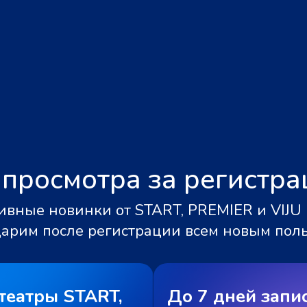
 просмотра за регистр
вные новинки от START, PREMIER и VIJU 
дарим после регистрации всем новым пол
театры START,
До 7 дней запи