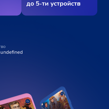
до 5‑ти устройств
тво
 undefined