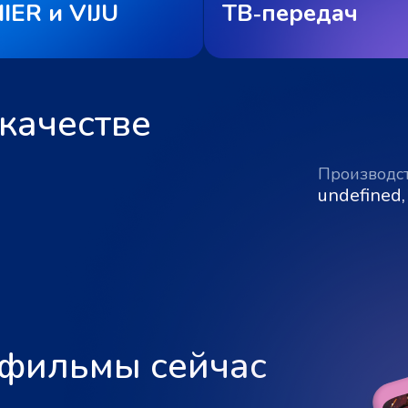
IER и VIJU
ТВ‑передач
качестве
Производс
undefined,
 фильмы сейчас