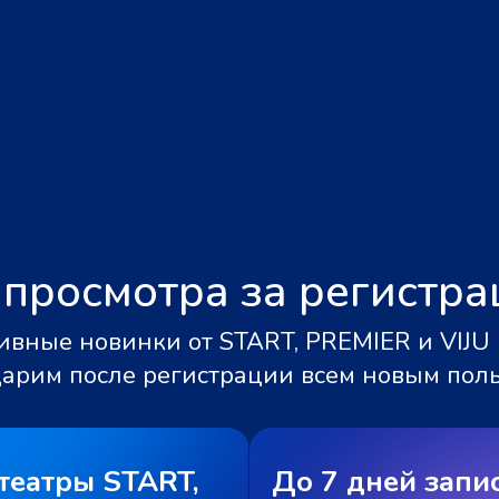
 просмотра за регистр
вные новинки от START, PREMIER и VIJU 
дарим после регистрации всем новым пол
театры START,
До 7 дней запи