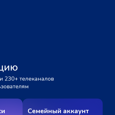
ацию
и 230+ телеканалов
ьзователям
си
Семейный аккаунт