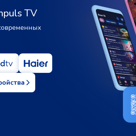
mpuls TV
 современных
ройства