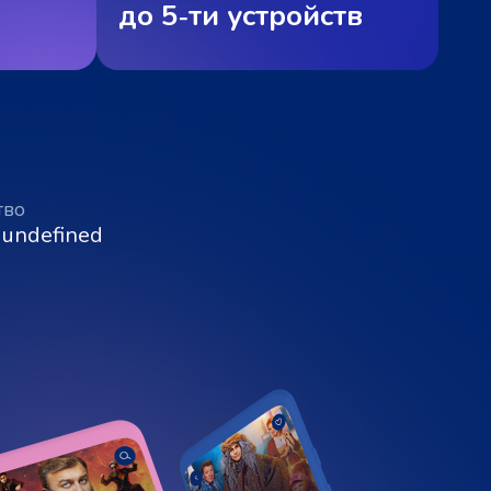
до 5‑ти устройств
тво
 undefined