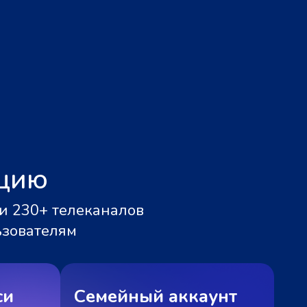
ацию
и 230+ телеканалов
ьзователям
си
Семейный аккаунт