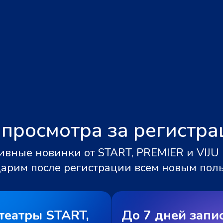
 просмотра за регистр
вные новинки от START, PREMIER и VIJU 
дарим после регистрации всем новым пол
театры START,
До 7 дней запи