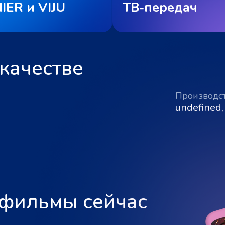
IER и VIJU
ТВ‑передач
качестве
Производс
undefined,
 фильмы сейчас