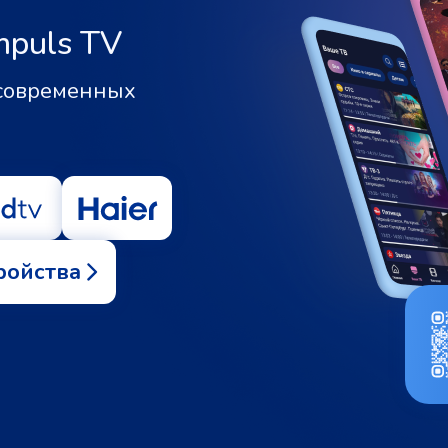
mpuls TV
 современных
ройства