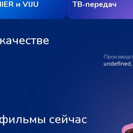
IER и VIJU
ТВ‑передач
качестве
Производс
undefined,
 фильмы сейчас