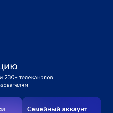
ацию
и 230+ телеканалов
ьзователям
си
Семейный аккаунт