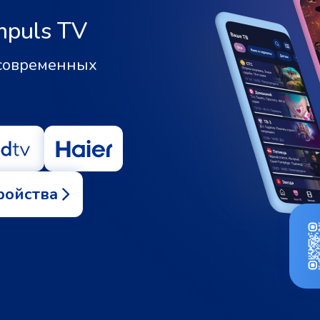
mpuls TV
 современных
ройства