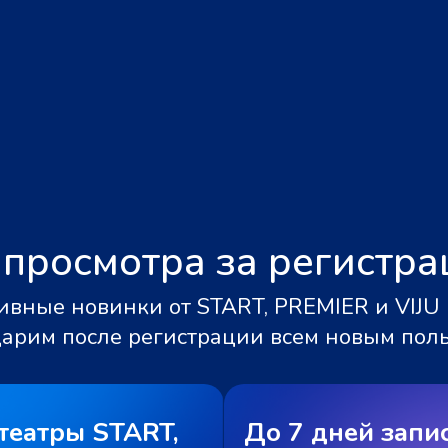
 просмотра за регистр
вные новинки от START, PREMIER и VIJU 
дарим после регистрации всем новым пол
театры START,
До 7 дней запи