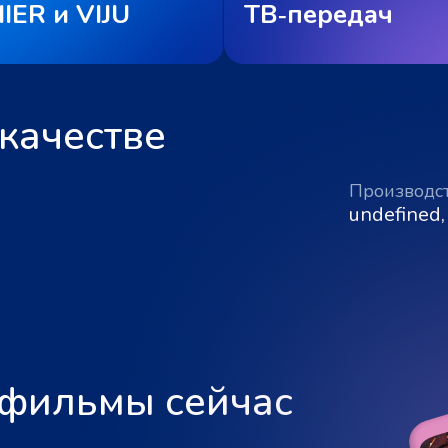
IER и VIJU
ТВ‑передач
качестве
Производс
undefined,
 фильмы сейчас