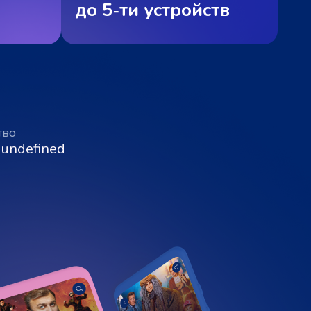
до 5‑ти устройств
тво
 undefined