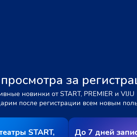
 просмотра за регистр
вные новинки от START, PREMIER и VIJU 
дарим после регистрации всем новым пол
театры START,
До 7 дней запи