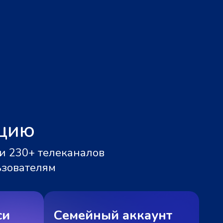
ацию
и 230+ телеканалов
ьзователям
си
Семейный аккаунт