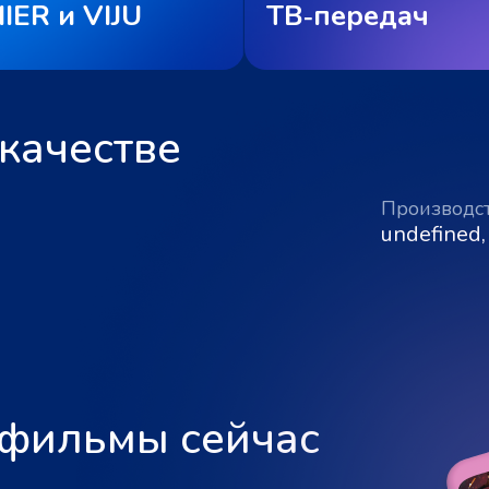
IER и VIJU
ТВ‑передач
качестве
Производс
undefined,
 фильмы сейчас