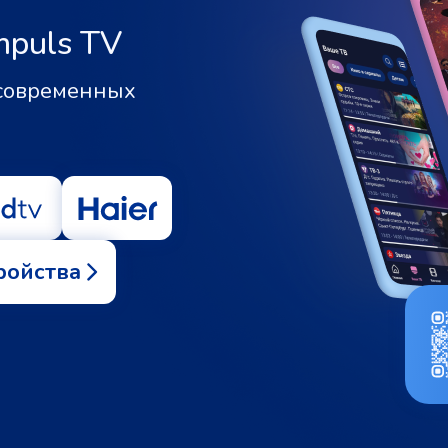
mpuls TV
 современных
ройства