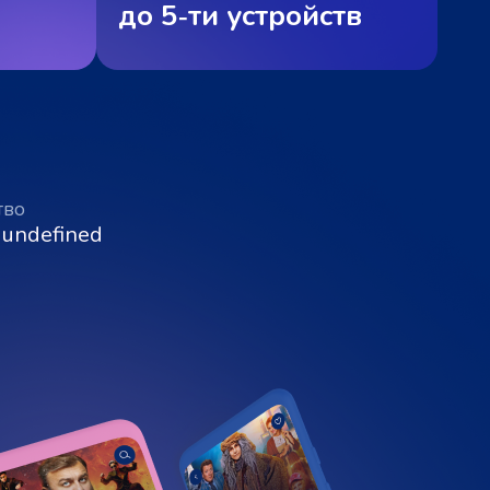
до 5‑ти устройств
тво
 undefined