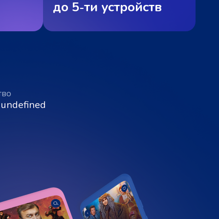
до 5‑ти устройств
тво
 undefined