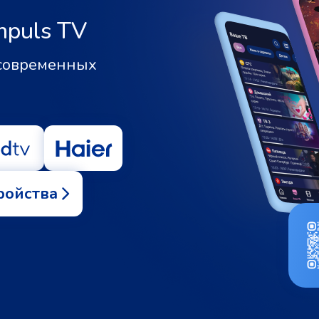
mpuls TV
 современных
ройства