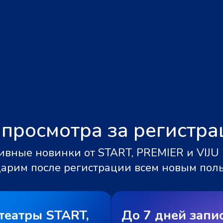
 просмотра за регистр
вные новинки от START, PREMIER и VIJU 
дарим после регистрации всем новым пол
театры START,
До 7 дней запи