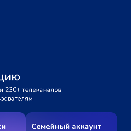
ацию
и 230+ телеканалов
ьзователям
си
Семейный аккаунт