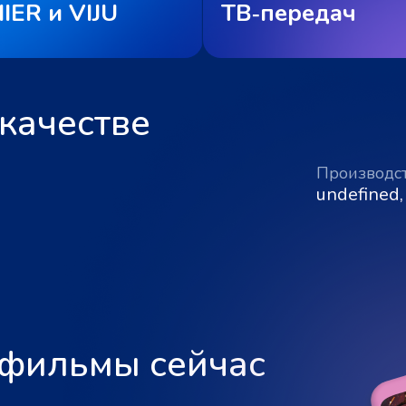
IER и VIJU
ТВ‑передач
качестве
Производс
undefined,
 фильмы сейчас