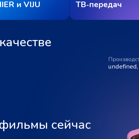
IER и VIJU
ТВ‑передач
качестве
Производс
undefined,
 фильмы сейчас