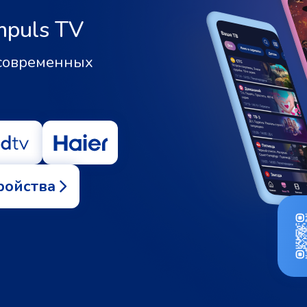
mpuls TV
 современных
ройства