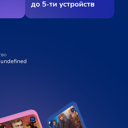
до 5‑ти устройств
тво
 undefined