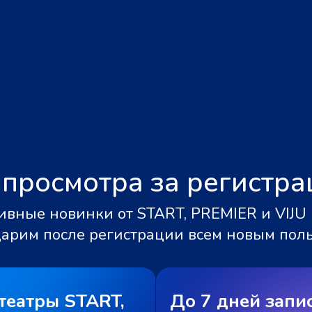
 просмотра за регистр
вные новинки от START, PREMIER и VIJU 
дарим после регистрации всем новым пол
театры START,
До 7 дней запи