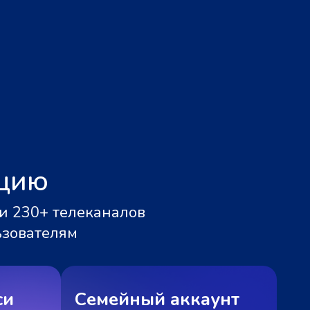
ацию
и 230+ телеканалов
ьзователям
си
Семейный аккаунт