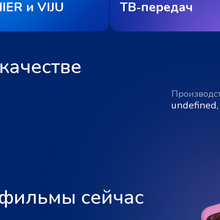
IER и VIJU
ТВ‑передач
качестве
Производс
undefined,
 фильмы сейчас