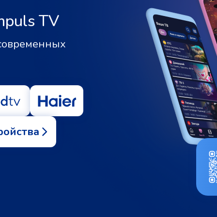
mpuls TV
 современных
ройства