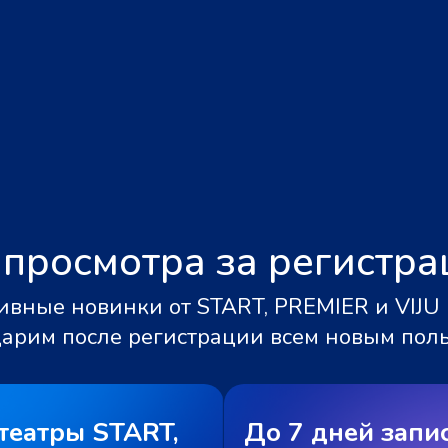
 просмотра за регистр
вные новинки от START, PREMIER и VIJU 
дарим после регистрации всем новым пол
театры START,
До 7 дней запи