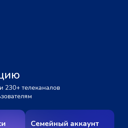
ацию
и 230+ телеканалов
ьзователям
си
Семейный аккаунт