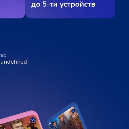
до 5‑ти устройств
тво
 undefined