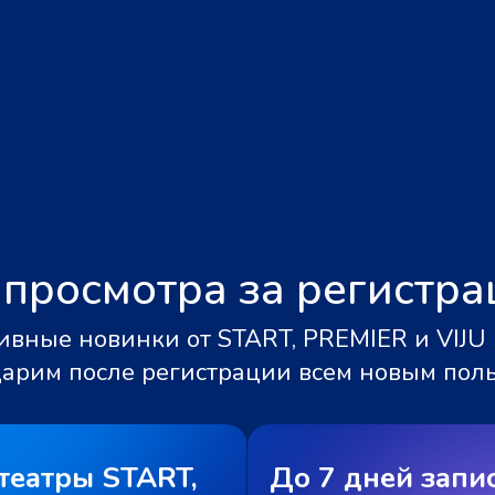
 просмотра за регистр
вные новинки от START, PREMIER и VIJU 
дарим после регистрации всем новым пол
театры START,
До 7 дней запи