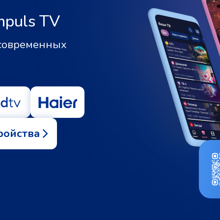
mpuls TV
 современных
ройства