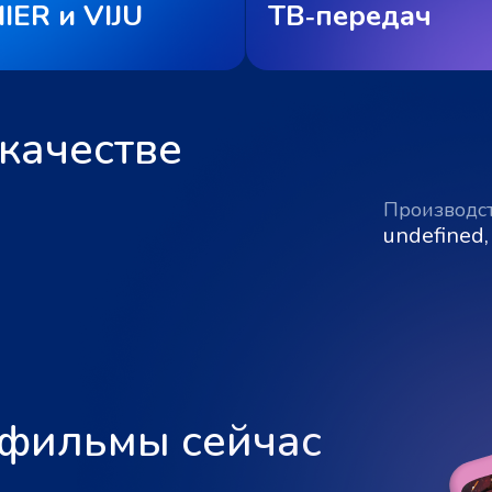
IER и VIJU
ТВ‑передач
качестве
Производс
undefined,
 фильмы сейчас