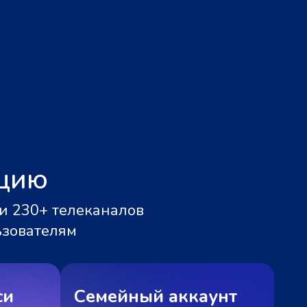
ацию
и 230+ телеканалов
ьзователям
си
Семейный аккаунт