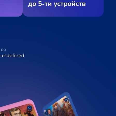
до 5‑ти устройств
тво
 undefined