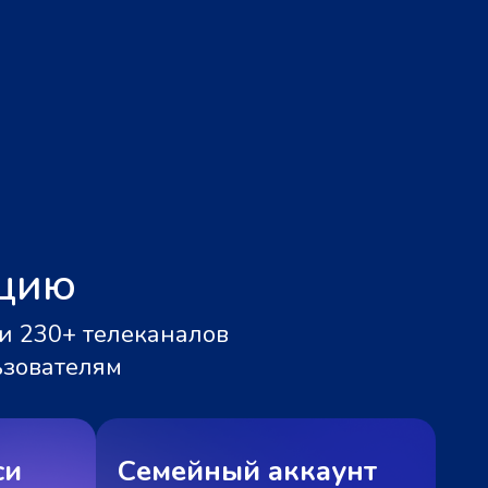
ацию
и 230+ телеканалов
ьзователям
си
Семейный аккаунт