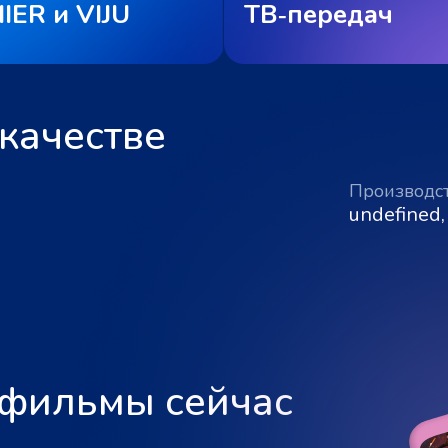
IER и VIJU
ТВ‑передач
качестве
Производс
undefined,
 фильмы сейчас