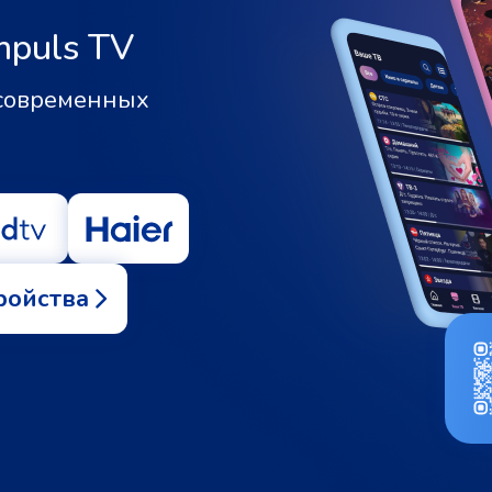
mpuls TV
 современных
ройства