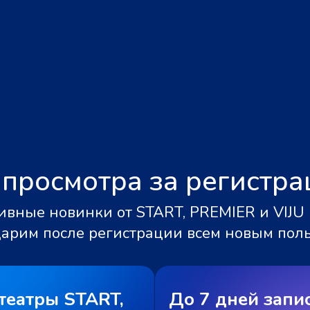
 просмотра за регистр
вные новинки от START, PREMIER и VIJU 
дарим после регистрации всем новым пол
театры START,
До 7 дней запи