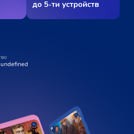
до 5‑ти устройств
тво
 undefined