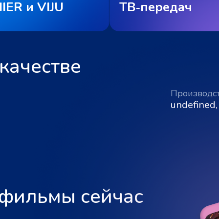
IER и VIJU
ТВ‑передач
качестве
Производс
undefined,
 фильмы сейчас