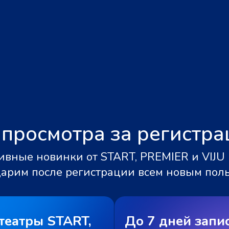
 просмотра за регистр
вные новинки от START, PREMIER и VIJU 
дарим после регистрации всем новым пол
театры START,
До 7 дней запи