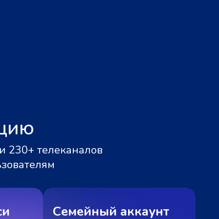
ацию
и 230+ телеканалов
ьзователям
си
Семейный аккаунт