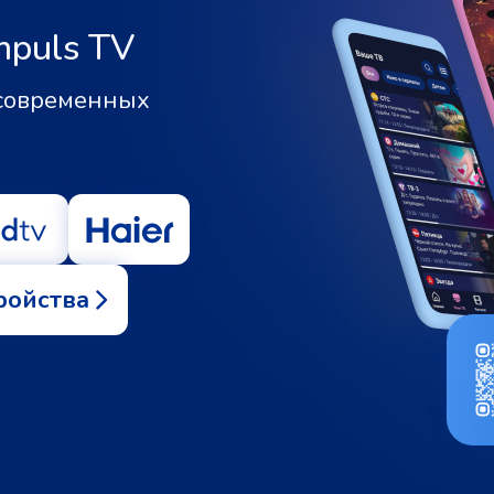
mpuls TV
 современных
ройства