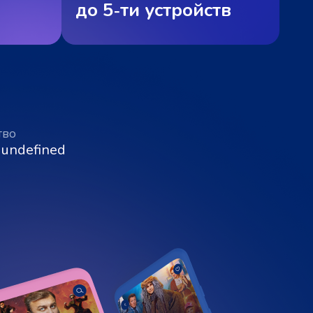
до 5‑ти устройств
тво
 undefined