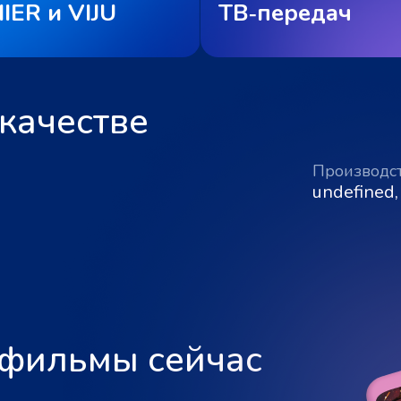
IER и VIJU
ТВ‑передач
качестве
Производс
undefined,
 фильмы сейчас