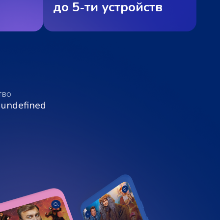
до 5‑ти устройств
тво
 undefined