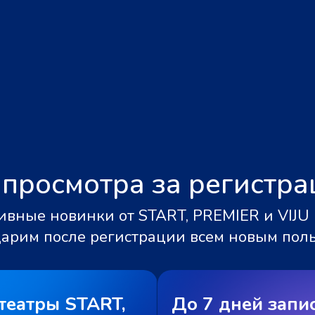
 просмотра за регистр
вные новинки от START, PREMIER и VIJU 
дарим после регистрации всем новым пол
театры START,
До 7 дней запи