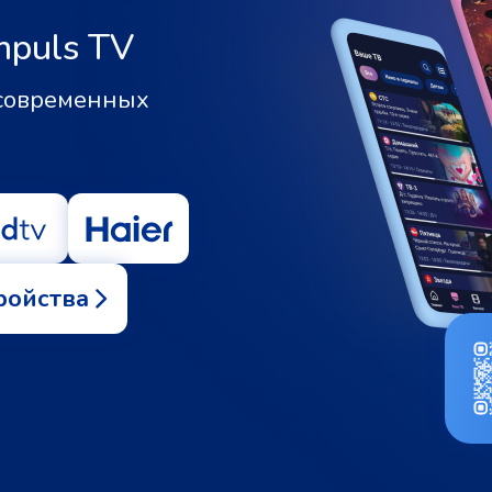
mpuls TV
 современных
ройства