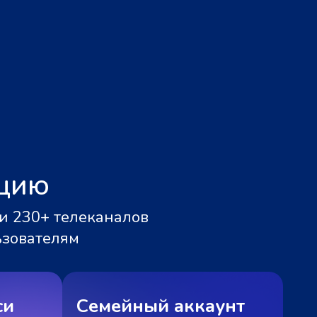
ацию
и 230+ телеканалов
ьзователям
си
Семейный аккаунт