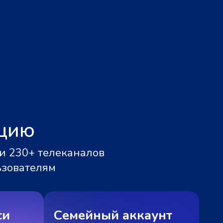
ацию
и 230+ телеканалов
ьзователям
си
Семейный аккаунт