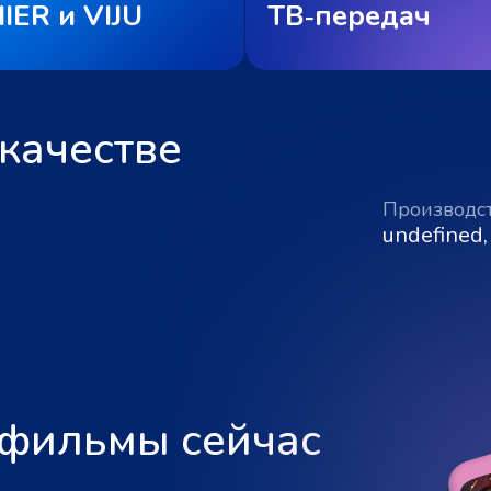
IER и VIJU
ТВ‑передач
качестве
Производс
undefined,
 фильмы сейчас