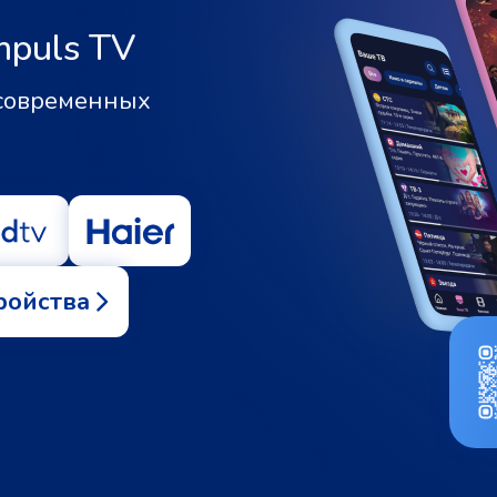
mpuls TV
 современных
ройства