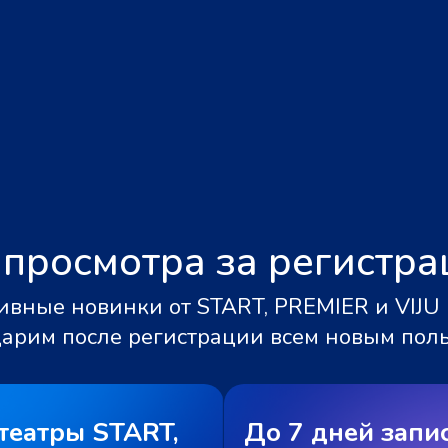
 просмотра за регистр
вные новинки от START, PREMIER и VIJU 
дарим после регистрации всем новым пол
театры START,
До 7 дней запи