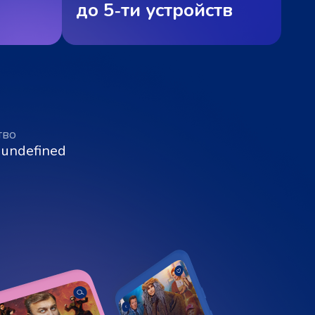
до 5‑ти устройств
тво
 undefined