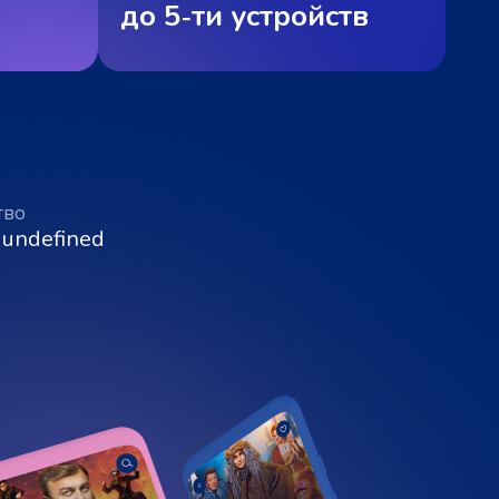
до 5‑ти устройств
тво
 undefined