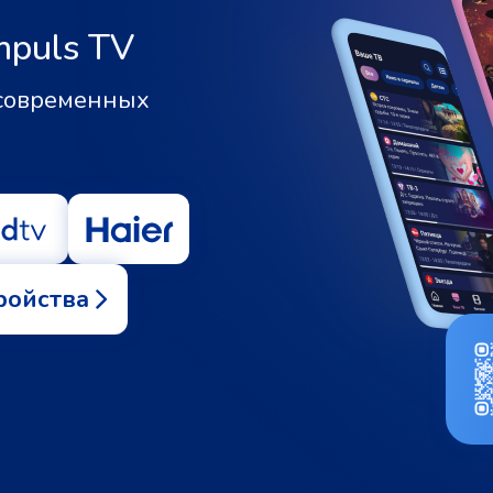
mpuls TV
 современных
ройства