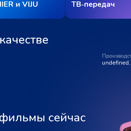
IER и VIJU
ТВ‑передач
качестве
Производс
undefined,
 фильмы сейчас