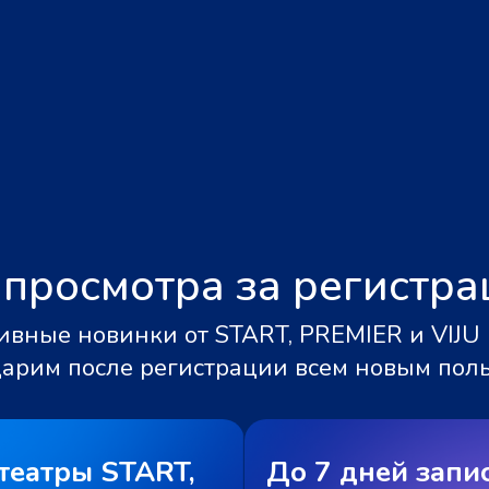
 просмотра за регистр
вные новинки от START, PREMIER и VIJU 
дарим после регистрации всем новым пол
театры START,
До 7 дней запи