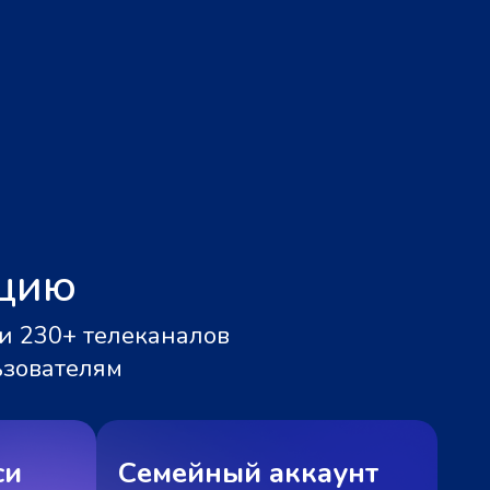
ацию
и 230+ телеканалов
ьзователям
си
Семейный аккаунт