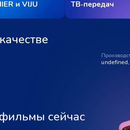
IER и VIJU
ТВ‑передач
качестве
Производс
undefined,
 фильмы сейчас