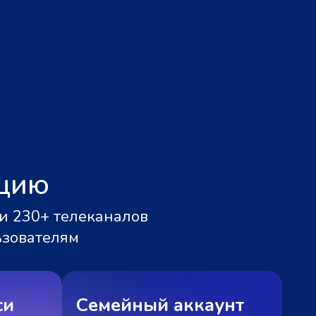
ацию
и 230+ телеканалов
ьзователям
си
Семейный аккаунт