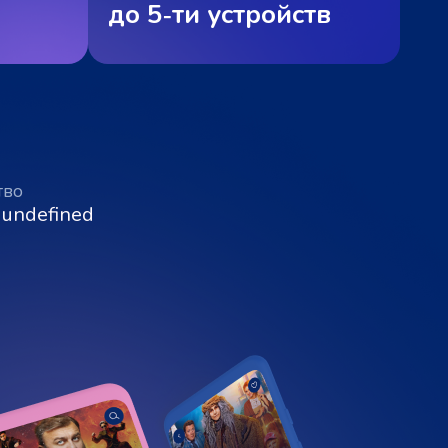
до 5‑ти устройств
тво
 undefined