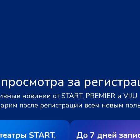
 просмотра за регистр
вные новинки от START, PREMIER и VIJU 
дарим после регистрации всем новым пол
театры START,
До 7 дней запи