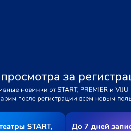
 просмотра за регистр
вные новинки от START, PREMIER и VIJU 
дарим после регистрации всем новым пол
театры START,
До 7 дней запи