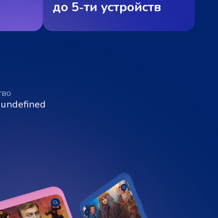
до 5‑ти устройств
тво
 undefined