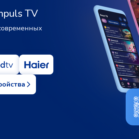
mpuls TV
 современных
ройства