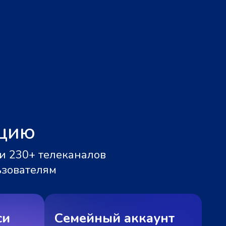
ацию
и 230+ телеканалов
ьзователям
си
Семейный аккаунт