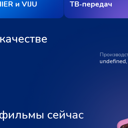
IER и VIJU
ТВ‑передач
качестве
Производс
undefined,
 фильмы сейчас