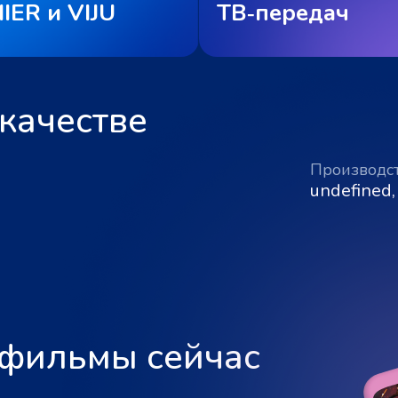
IER и VIJU
ТВ‑передач
качестве
Производс
undefined,
 фильмы сейчас