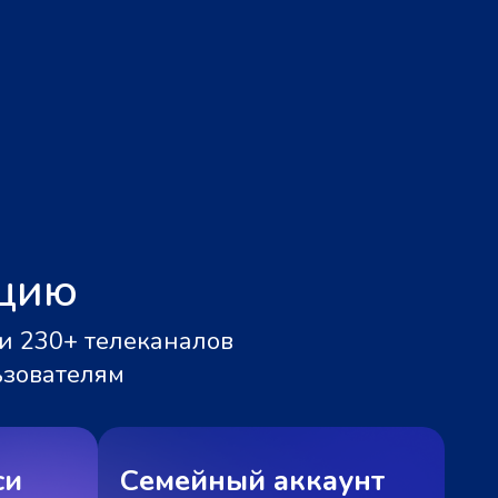
ацию
и 230+ телеканалов
ьзователям
си
Семейный аккаунт