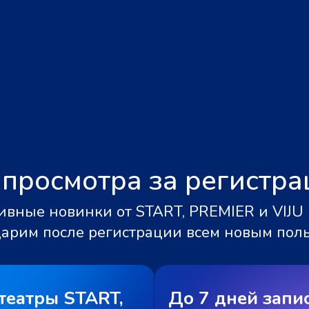
 просмотра за регистр
вные новинки от START, PREMIER и VIJU 
дарим после регистрации всем новым пол
театры START,
До 7 дней запи