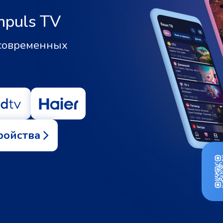
mpuls TV
 современных
ройства