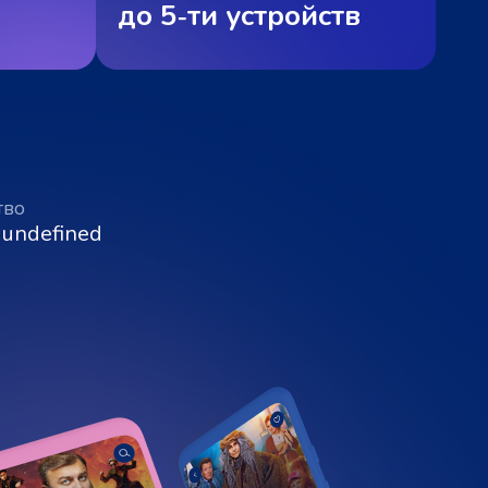
до 5‑ти устройств
тво
 undefined