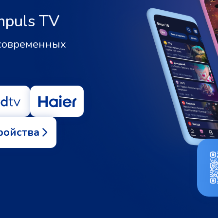
mpuls TV
 современных
ройства