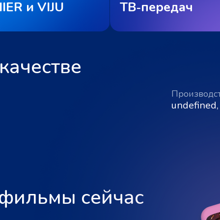
IER и VIJU
ТВ‑передач
качестве
Производс
undefined,
 фильмы сейчас