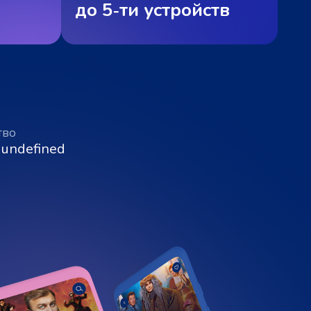
до 5‑ти устройств
тво
 undefined