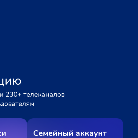
ацию
и 230+ телеканалов
ьзователям
си
Семейный аккаунт