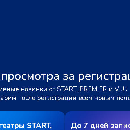
 просмотра за регистр
вные новинки от START, PREMIER и VIJU 
дарим после регистрации всем новым пол
театры START,
До 7 дней запи