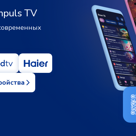
mpuls TV
 современных
ройства