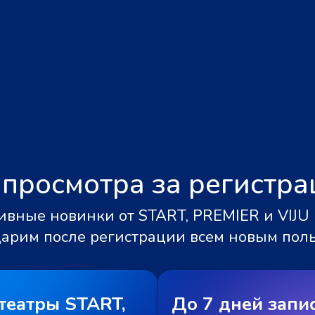
 просмотра за регистр
вные новинки от START, PREMIER и VIJU 
дарим после регистрации всем новым пол
театры START,
До 7 дней запи