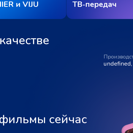
IER и VIJU
ТВ‑передач
качестве
Производс
undefined,
 фильмы сейчас