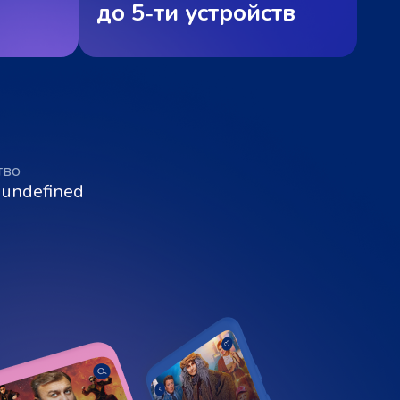
до 5‑ти устройств
тво
 undefined