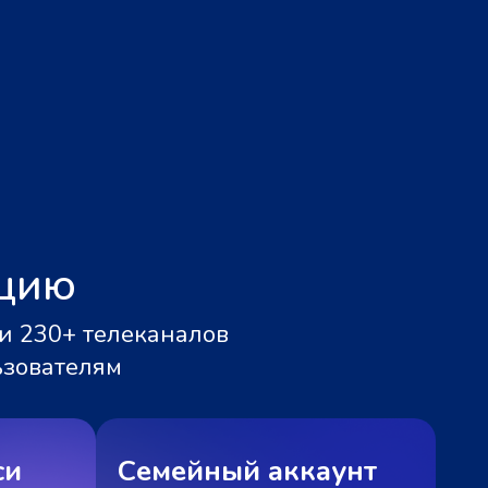
ацию
и 230+ телеканалов
ьзователям
си
Семейный аккаунт