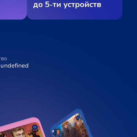
до 5‑ти устройств
тво
 undefined