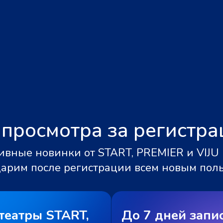
 просмотра за регистр
вные новинки от START, PREMIER и VIJU 
дарим после регистрации всем новым пол
театры START,
До 7 дней запи