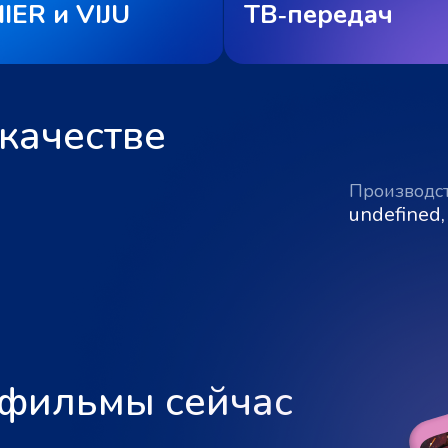
IER и VIJU
ТВ‑передач
качестве
Производс
undefined,
 фильмы сейчас