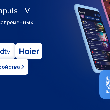
mpuls TV
 современных
ройства