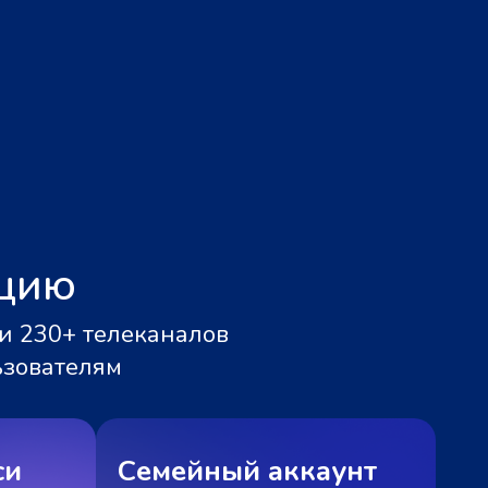
ацию
и 230+ телеканалов
ьзователям
си
Семейный аккаунт