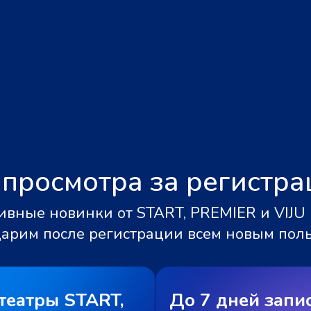
 просмотра за регистр
вные новинки от START, PREMIER и VIJU 
дарим после регистрации всем новым пол
театры START,
До 7 дней запи