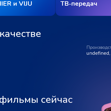
IER и VIJU
ТВ‑передач
качестве
Производс
undefined,
 фильмы сейчас