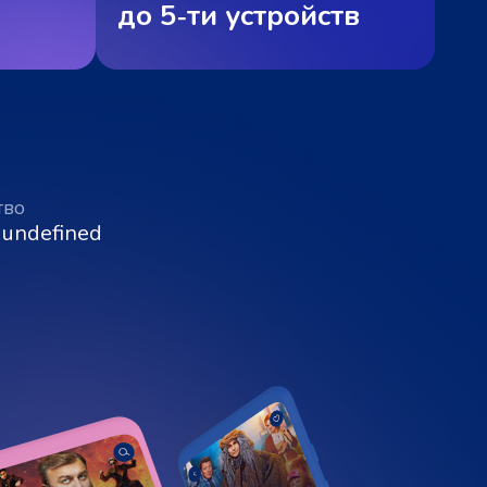
до 5‑ти устройств
тво
 undefined