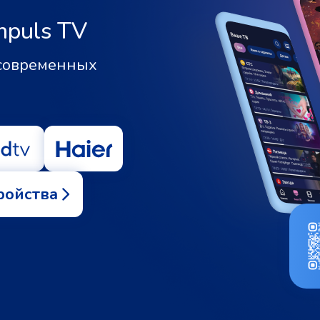
mpuls TV
 современных
ройства