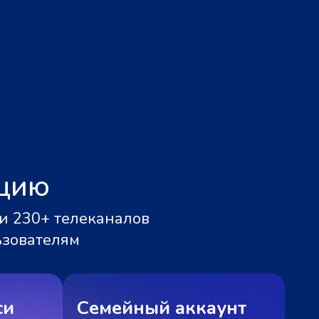
ацию
и 230+ телеканалов
ьзователям
си
Семейный аккаунт