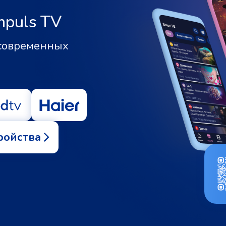
mpuls TV
 современных
ройства