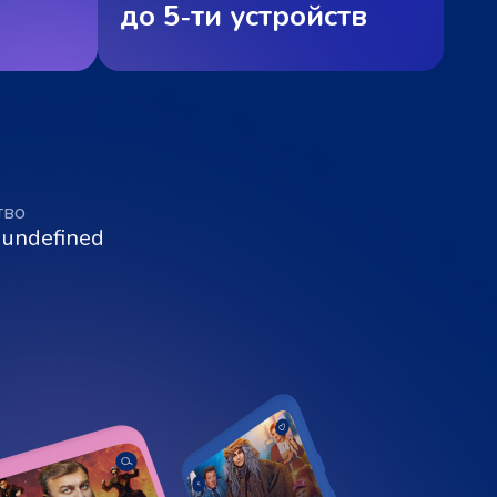
до 5‑ти устройств
тво
 undefined