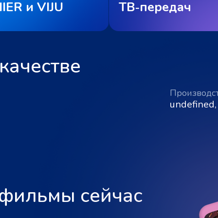
IER и VIJU
ТВ‑передач
качестве
Производс
undefined,
 фильмы сейчас