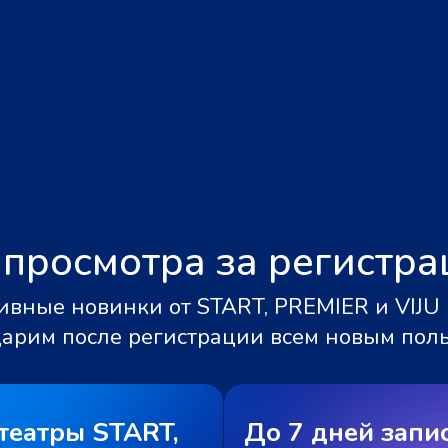
 просмотра за регистр
вные новинки от START, PREMIER и VIJU 
дарим после регистрации всем новым пол
театры START,
До 7 дней запи