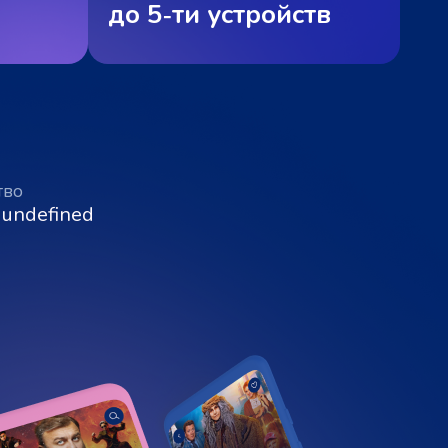
до 5‑ти устройств
тво
 undefined