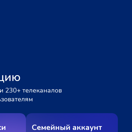
ацию
и 230+ телеканалов
ьзователям
си
Семейный аккаунт