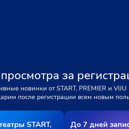
 просмотра за регистр
вные новинки от START, PREMIER и VIJU 
дарим после регистрации всем новым пол
театры START,
До 7 дней запи