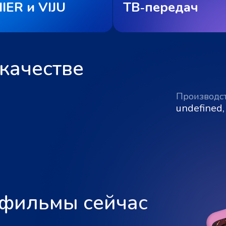
IER и VIJU
ТВ‑передач
качестве
Производс
undefined,
 фильмы сейчас