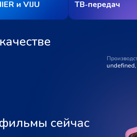
IER и VIJU
ТВ‑передач
качестве
Производс
undefined,
 фильмы сейчас