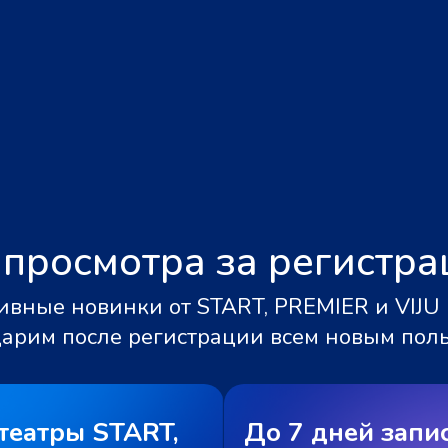
 просмотра за регистр
вные новинки от START, PREMIER и VIJU 
дарим после регистрации всем новым пол
театры START,
До 7 дней запи