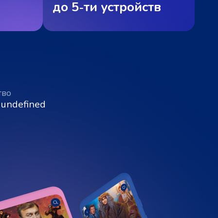
до 5‑ти устройств
тво
 undefined