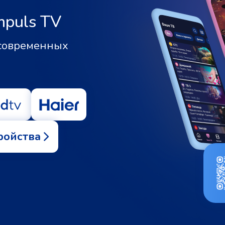
mpuls TV
 современных
ройства