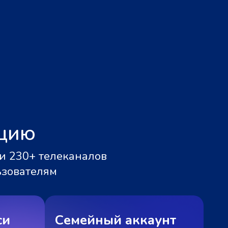
ацию
и 230+ телеканалов
ьзователям
си
Семейный аккаунт