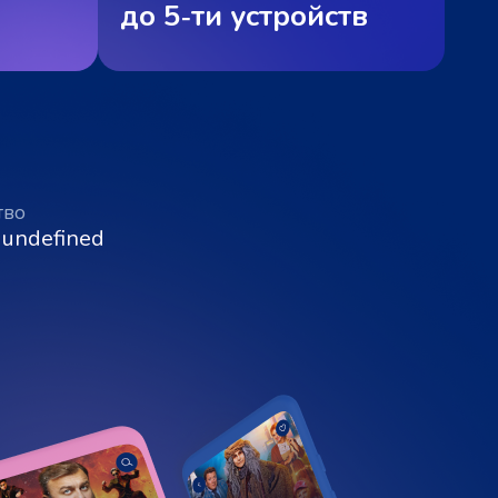
до 5‑ти устройств
тво
 undefined