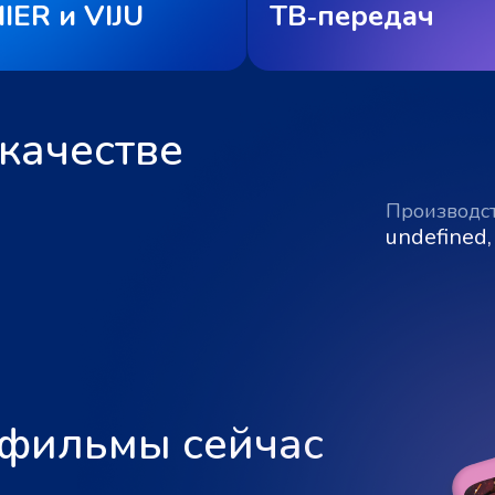
IER и VIJU
ТВ‑передач
качестве
Производс
undefined,
 фильмы сейчас