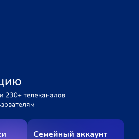
ацию
и 230+ телеканалов
ьзователям
си
Семейный аккаунт