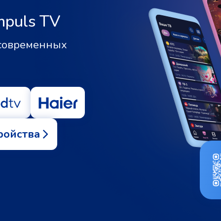
mpuls TV
 современных
ройства