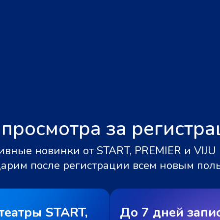
 просмотра за регистр
вные новинки от START, PREMIER и VIJU 
дарим после регистрации всем новым пол
театры START,
До 7 дней запи