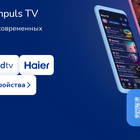
mpuls TV
 современных
ройства