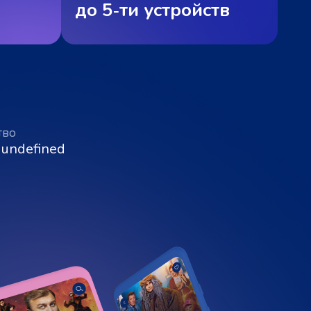
до 5‑ти устройств
тво
 undefined