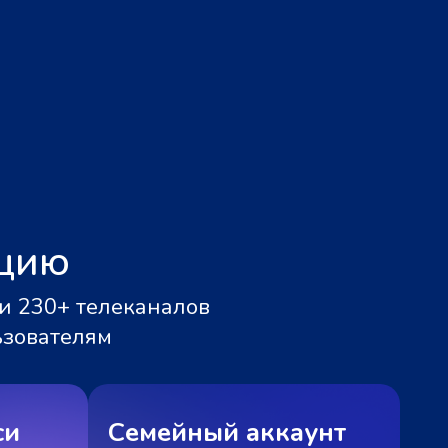
ацию
и 230+ телеканалов
ьзователям
си
Семейный аккаунт