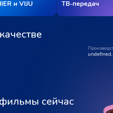
IER и VIJU
ТВ‑передач
качестве
Производс
undefined,
 фильмы сейчас