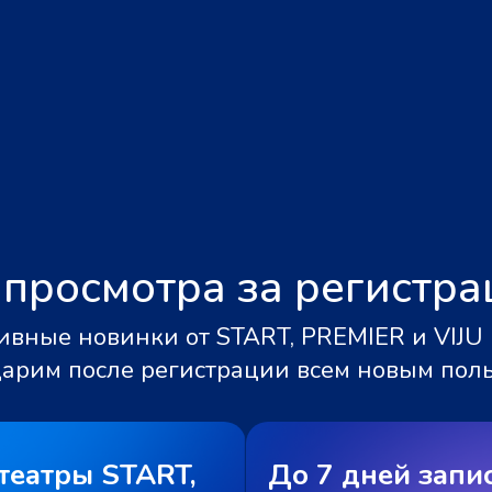
 просмотра за регистр
вные новинки от START, PREMIER и VIJU 
дарим после регистрации всем новым пол
театры START,
До 7 дней запи