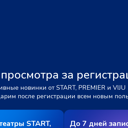
 просмотра за регистр
вные новинки от START, PREMIER и VIJU 
дарим после регистрации всем новым пол
театры START,
До 7 дней запи