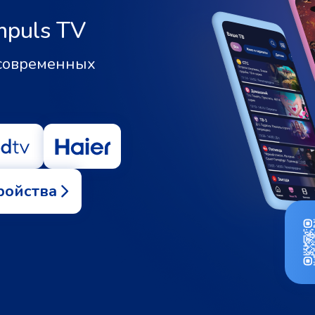
mpuls TV
 современных
ройства