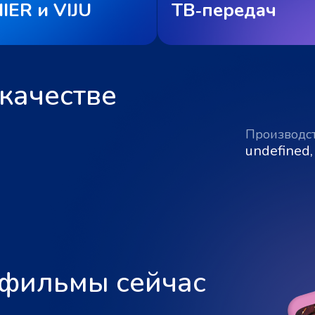
IER и VIJU
ТВ‑передач
качестве
Производс
undefined,
 фильмы сейчас