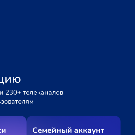
ацию
и 230+ телеканалов
ьзователям
си
Семейный аккаунт