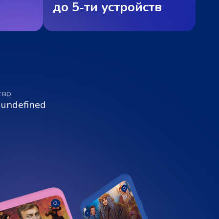
до 5‑ти устройств
тво
 undefined