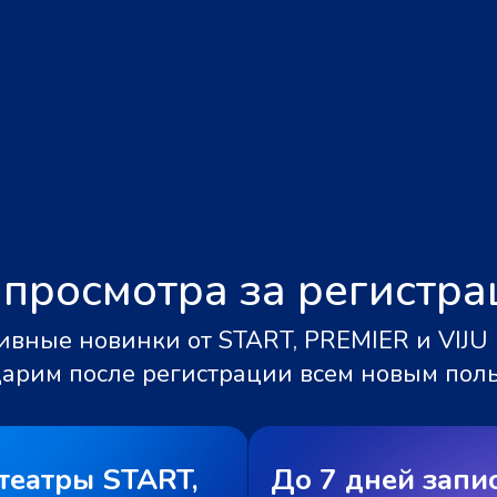
 просмотра за регистр
вные новинки от START, PREMIER и VIJU 
дарим после регистрации всем новым пол
театры START,
До 7 дней запи