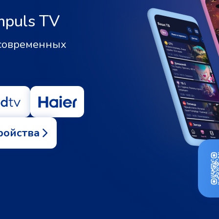
mpuls TV
 современных
ройства