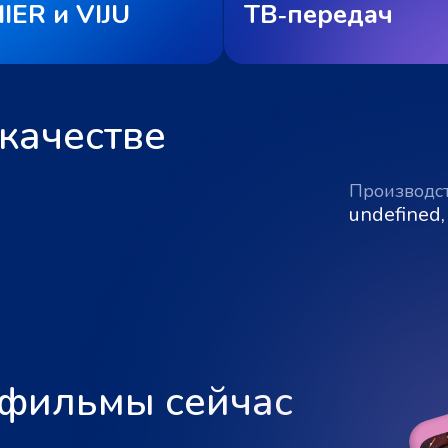
IER и VIJU
ТВ‑передач
качестве
Производс
undefined,
 фильмы сейчас