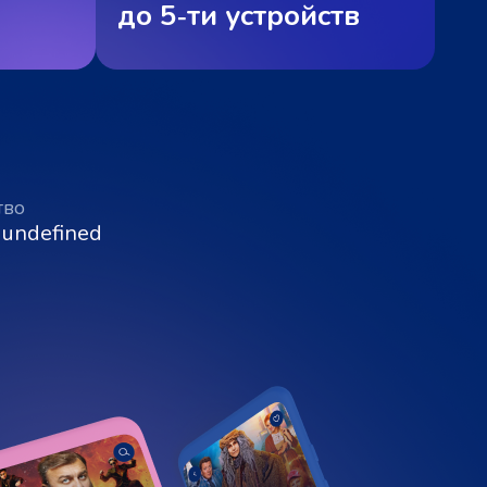
до 5‑ти устройств
тво
 undefined