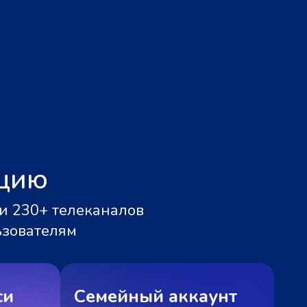
ацию
и 230+ телеканалов
ьзователям
си
Семейный аккаунт