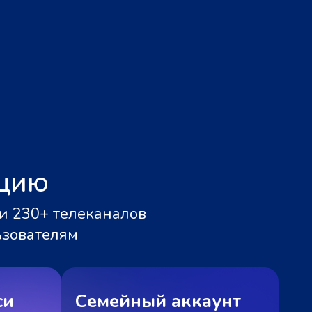
ацию
и 230+ телеканалов
ьзователям
си
Семейный аккаунт