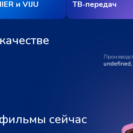
IER и VIJU
ТВ‑передач
качестве
Производс
undefined,
 фильмы сейчас