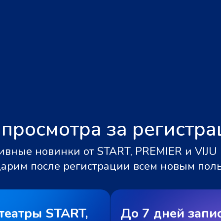
 просмотра за регистр
вные новинки от START, PREMIER и VIJU 
дарим после регистрации всем новым пол
театры START,
До 7 дней запи