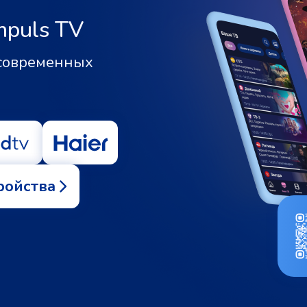
mpuls TV
 современных
ройства