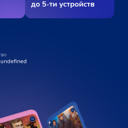
до 5‑ти устройств
тво
 undefined