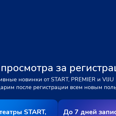
 просмотра за регистр
вные новинки от START, PREMIER и VIJU 
дарим после регистрации всем новым пол
театры START,
До 7 дней запи