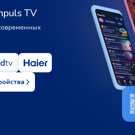
mpuls TV
 современных
ройства