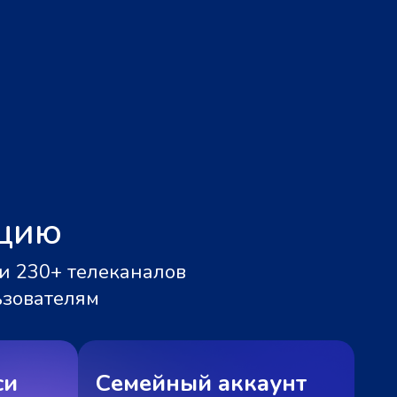
ацию
и 230+ телеканалов
ьзователям
си
Семейный аккаунт