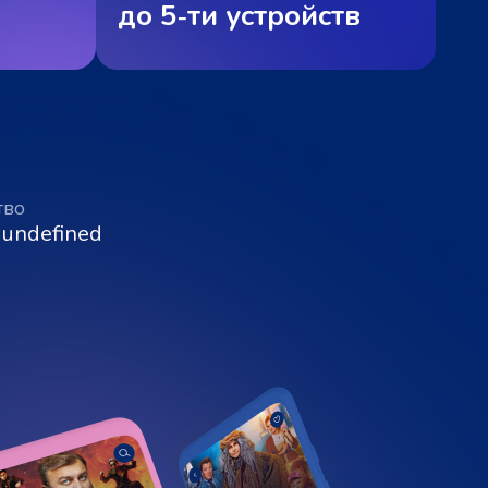
до 5‑ти устройств
тво
 undefined