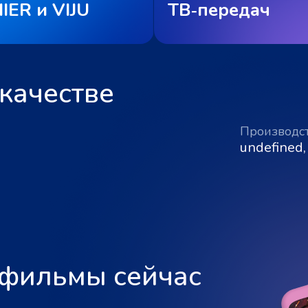
IER и VIJU
ТВ‑передач
качестве
Производс
undefined,
 фильмы сейчас