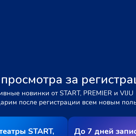
 просмотра за регистр
вные новинки от START, PREMIER и VIJU 
дарим после регистрации всем новым пол
театры START,
До 7 дней запи