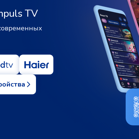
mpuls TV
 современных
ройства