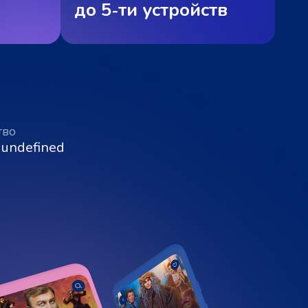
до 5‑ти устройств
тво
 undefined