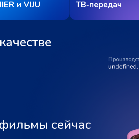
IER и VIJU
ТВ‑передач
качестве
Производс
undefined,
 фильмы сейчас