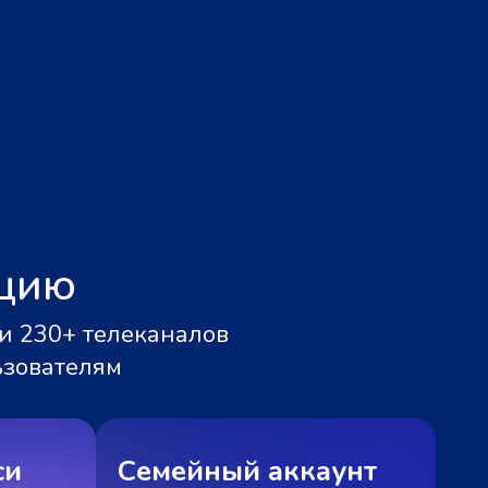
ацию
и 230+ телеканалов
ьзователям
си
Семейный аккаунт