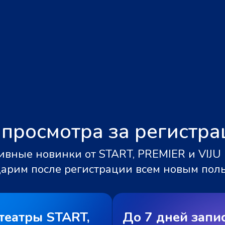
 просмотра за регистр
вные новинки от START, PREMIER и VIJU 
дарим после регистрации всем новым пол
театры START,
До 7 дней запи