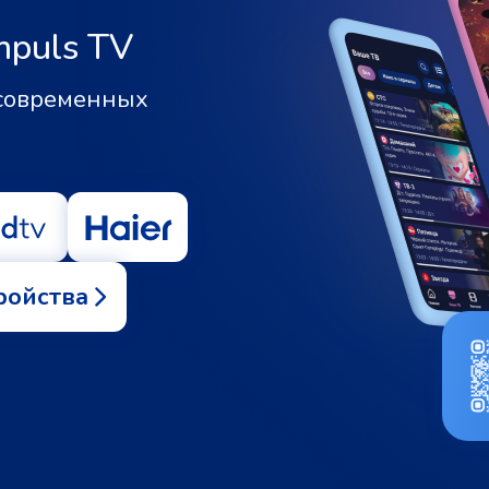
mpuls TV
 современных
ройства