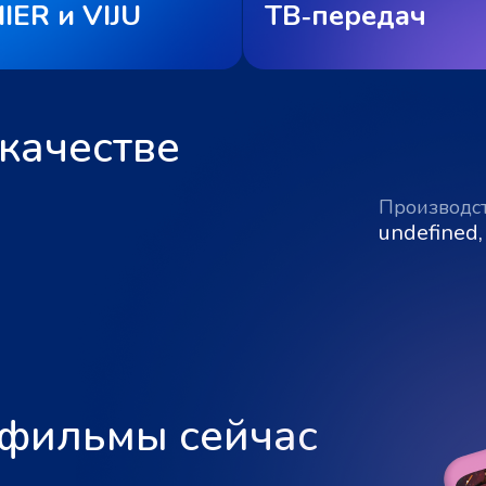
IER и VIJU
ТВ‑передач
качестве
Производс
undefined,
 фильмы сейчас