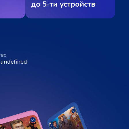
до 5‑ти устройств
тво
 undefined