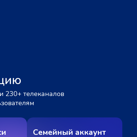
ацию
и 230+ телеканалов
ьзователям
си
Семейный аккаунт