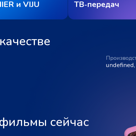
IER и VIJU
ТВ‑передач
качестве
Производс
undefined,
 фильмы сейчас