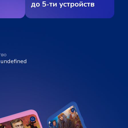
до 5‑ти устройств
тво
 undefined