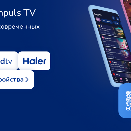
mpuls TV
 современных
ройства