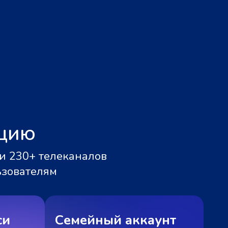
ацию
и 230+ телеканалов
ьзователям
си
Семейный аккаунт