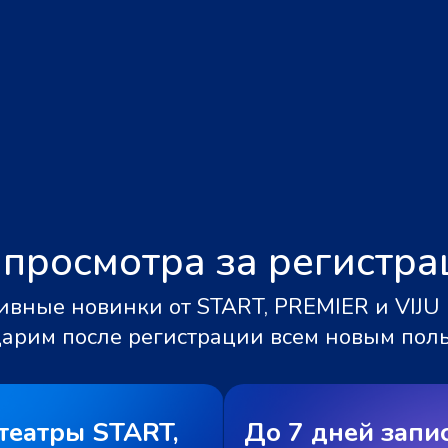
 просмотра за регистр
вные новинки от START, PREMIER и VIJU 
дарим после регистрации всем новым пол
театры START,
До 7 дней запи