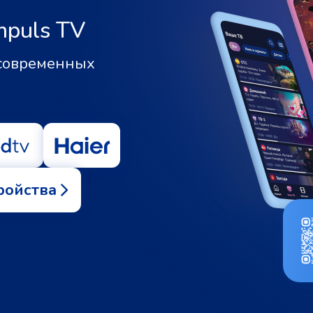
mpuls TV
 современных
ройства