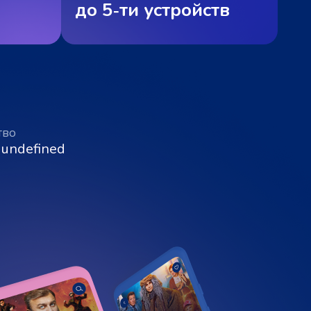
до 5‑ти устройств
тво
 undefined