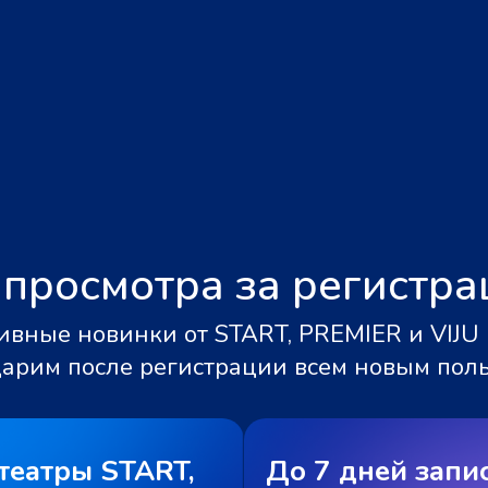
 просмотра за регистр
вные новинки от START, PREMIER и VIJU 
дарим после регистрации всем новым пол
театры START,
До 7 дней запи