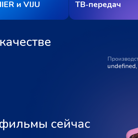
IER и VIJU
ТВ‑передач
качестве
Производс
undefined,
 фильмы сейчас