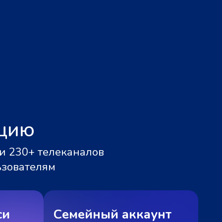
ацию
и 230+ телеканалов
ьзователям
си
Семейный аккаунт