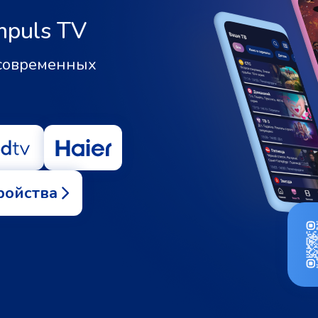
mpuls TV
 современных
ройства