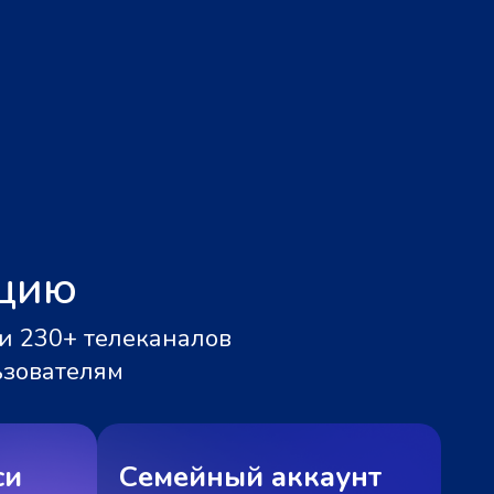
ацию
и 230+ телеканалов
ьзователям
си
Семейный аккаунт