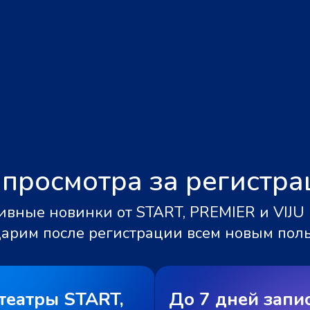
 просмотра за регистр
вные новинки от START, PREMIER и VIJU 
дарим после регистрации всем новым пол
театры START,
До 7 дней запи