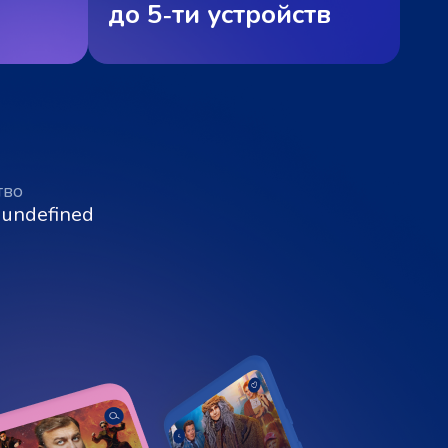
до 5‑ти устройств
тво
 undefined