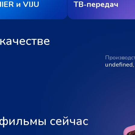
IER и VIJU
ТВ‑передач
качестве
Производс
undefined,
 фильмы сейчас