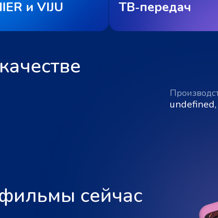
IER и VIJU
ТВ‑передач
качестве
Производс
undefined,
 фильмы сейчас