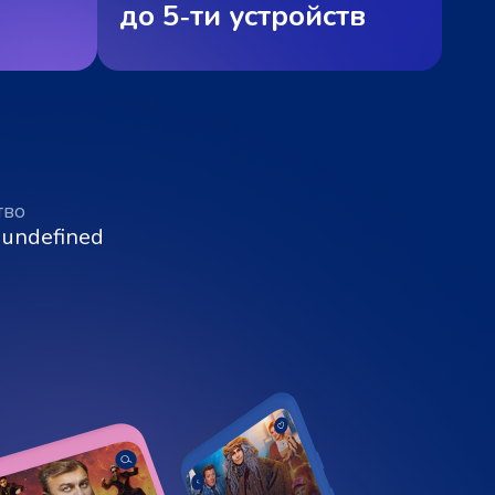
до 5‑ти устройств
тво
 undefined