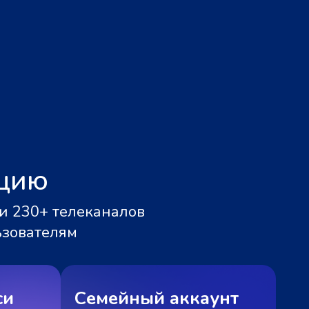
ацию
и 230+ телеканалов
ьзователям
си
Семейный аккаунт