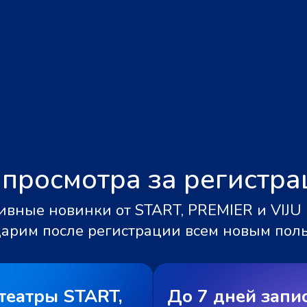
 просмотра за регистр
вные новинки от START, PREMIER и VIJU 
дарим после регистрации всем новым пол
театры START,
До 7 дней запи