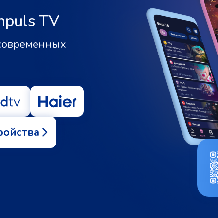
mpuls TV
 современных
ройства