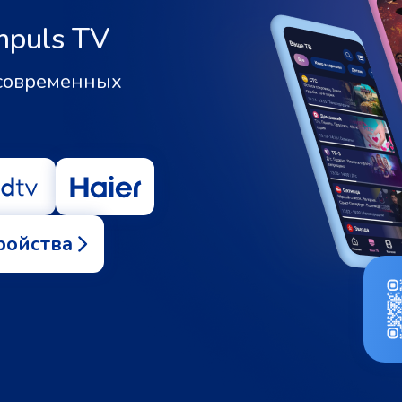
mpuls TV
 современных
ройства