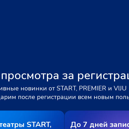
 просмотра за регистр
вные новинки от START, PREMIER и VIJU 
дарим после регистрации всем новым пол
театры START,
До 7 дней запи