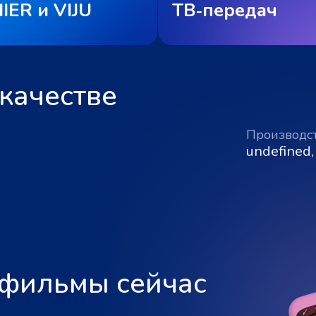
IER и VIJU
ТВ‑передач
качестве
Производс
undefined,
 фильмы сейчас