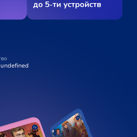
до 5‑ти устройств
тво
 undefined