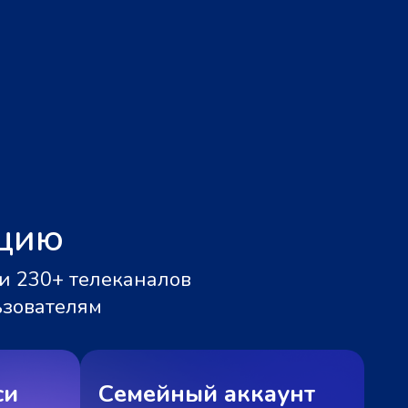
ацию
и 230+ телеканалов
ьзователям
си
Семейный аккаунт