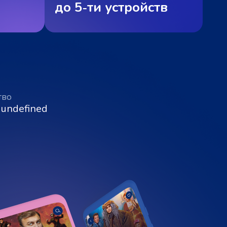
до 5‑ти устройств
тво
 undefined