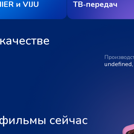
IER и VIJU
ТВ‑передач
качестве
Производс
undefined,
 фильмы сейчас