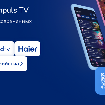
mpuls TV
 современных
ройства