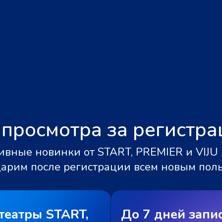
 просмотра за регистр
вные новинки от START, PREMIER и VIJU 
дарим после регистрации всем новым пол
театры START,
До 7 дней запи