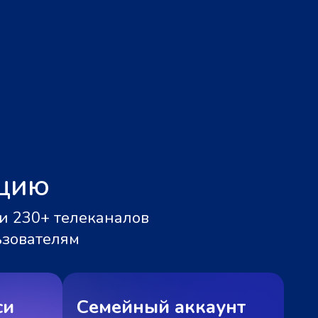
ацию
и 230+ телеканалов
ьзователям
си
Семейный аккаунт